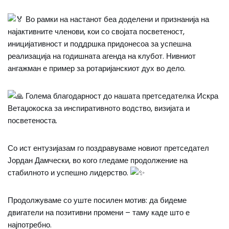
Во рамки на настанот беа доделени и признанија на
најактивните членови, кои со својата посветеност,
иницијативност и поддршка придонесоа за успешна
реализација на годишната агенда на клубот. Нивниот
ангажман е пример за ротаријанскиот дух во дело.
Голема благодарност до нашата претседателка Искра
Ветаџокоска за инспиративното водство, визијата и
посветеноста.
Со ист ентузијазам го поздравуваме новиот претседател
Јордан Дамчески, во кого гледаме продолжение на
стабилното и успешно лидерство.
Продолжуваме со уште посилен мотив: да бидеме
двигатели на позитивни промени – таму каде што е
најпотребно.