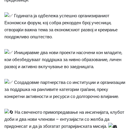
Годината ја одбележа успешно организираниот
Економски форум, кој собра рекорден број учесници,
отворајќи важна тема за економскиот развој и креирање
поодржливо општество.
Инициравме два нови проекти насочени кон младите,
кои обезбедуваат поддршка за нивно образование, личен
развој и активно вклучување во заедницата.
Создадовме партнерства со институции и организации
за поддршка на ранливите категории граѓани, преку
конкретни активности и ресурси со долгорочно влијание.
На свеченото примопредавање на инсигнијата, клубот
доби и два нови членови – ентузијасти со желба да
придонесат и да ја збогатат ротаријанската мисија.