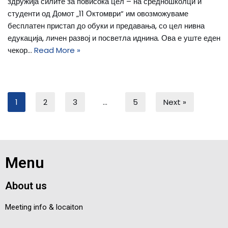
здружија силите за повисока цел – на средношколци и
студенти од Домот „11 Октомври“ им овозможуваме
бесплатен пристап до обуки и предавања, со цел нивна
едукација, личен развој и посветла иднина. Ова е уште еден
чекор…
Read More »
1
2
3
…
5
Next »
Menu
About us
Meeting info & locaiton