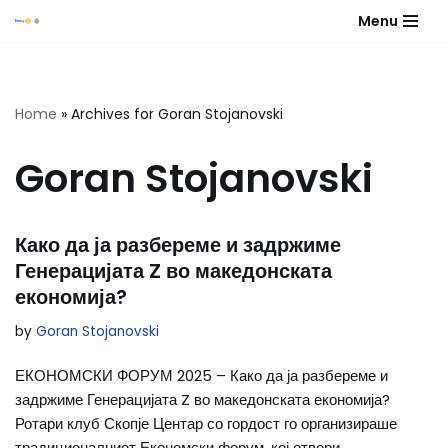
Menu
Skip
to
content
Home
»
Archives for Goran Stojanovski
Goran Stojanovski
Како да ја разбереме и задржиме
Генерацијата Z во македонската
економија?
by
Goran Stojanovski
ЕКОНОМСКИ ФОРУМ 2025 – Како да ја разбереме и
задржиме Генерацијата Z во македонската економија?
Ротари клуб Скопје Центар со гордост го организираше
традиционалниот Економски форум, кој отвори