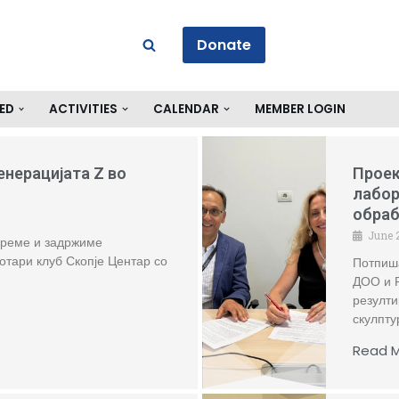
Donate
ED
ACTIVITIES
CALENDAR
MEMBER LOGIN
енерацијата Z во
Проек
лабор
обраб
June 
реме и задржиме
отари клуб Скопје Центар со
Потпиша
ДОО и Р
резулти
скулпту
Read M