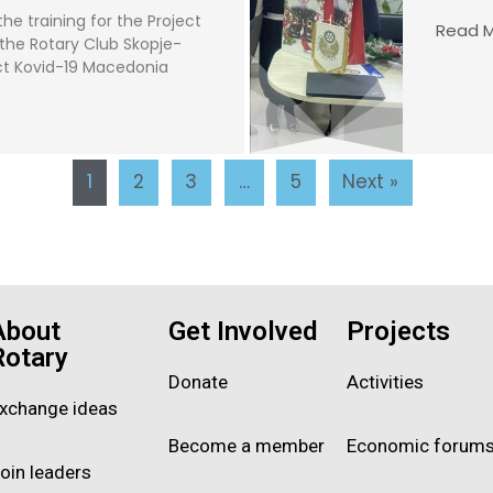
e training for the Project
Read M
 the Rotary Club Skopje-
ect Kovid-19 Macedonia
1
2
3
…
5
Next »
About
Get Involved
Projects
Rotary
Donate
Activities
xchange ideas
Become a member
Economic forum
oin leaders