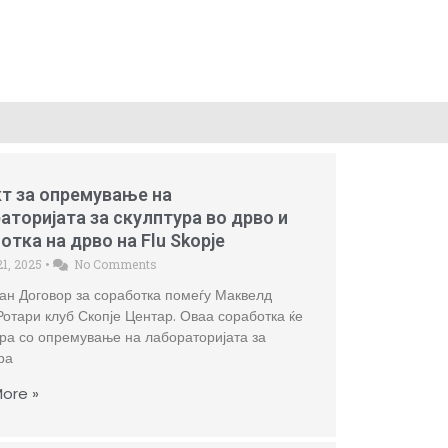
т за опремување на
аторијата за скулптура во дрво и
отка на дрво на Flu Skopje
21, 2025
•
No Comments
н Договор за соработка помеѓу Маквелд
отари клуб Скопје Центар. Оваа соработка ќе
ра со опремување на лабораторијата за
ра
ore »