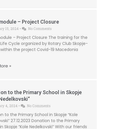
module – Project Closure
ary 15, 2024
•
No Comments
odule – Project Closure The training for the
 Life Cycle organized by Rotary Club Skopje-
within the project Covid-19 Macedonia
ore »
on to the Primary School in Skopje
Nedelkovski”
ary 4, 2024
•
No Comments
n to the Primary School in Skopje “Kole
vski” 27.12.2023 Donation to the Primary
in Skopje “Kole Nedelkovski” With our friends