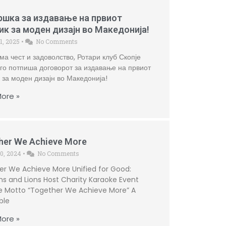
шка за издавање на првиот
ик за моден дизајн во Македонија!
1, 2025
•
No Comments
ма чест и задоволство, Ротари клуб Скопје
го потпиша договорот за издавање на првиот
 за моден дизајн во Македонија!
ore »
her We Achieve More
10, 2024
•
No Comments
r We Achieve More Unified for Good:
ns and Lions Host Charity Karaoke Event
he Motto “Together We Achieve More” A
ble
ore »