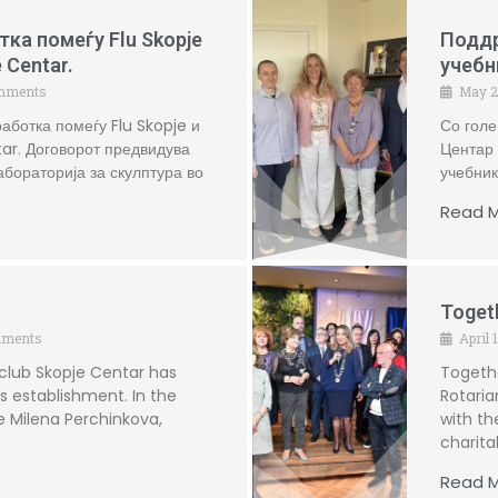
ка помеѓу Flu Skopje
Поддр
 Centar.
учебн
mments
May 2
аботка помеѓу Flu Skopje и
Со голе
ar. Договорот предвидува
Центар 
абораторија за скулптура во
учебник
Read M
Toget
mments
April 
 club Skopje Centar has
Togethe
ts establishment. In the
Rotaria
e Milena Perchinkova,
with t
charita
Read M