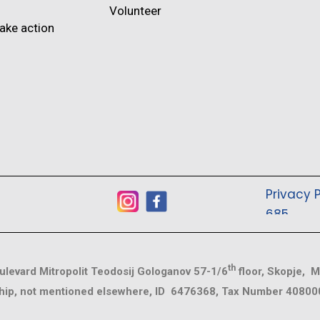
Volunteer
ake action
Privacy P
685
th
levard Mitropolit Teodosij Gologanov 57-1/6
floor, Skopje, M
ip, not mentioned elsewhere, ID 6476368, Tax Number 4080