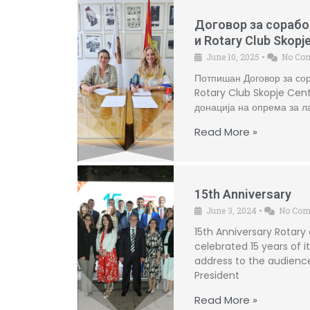
Договор за соработ
и Rotary Club Skopje
June 10, 2025
•
No Co
Потпишан Договор за сор
Rotary Club Skopje Cent
донација на опрема за л
Read More »
15th Anniversary
June 3, 2024
•
No Co
15th Anniversary Rotary
celebrated 15 years of i
address to the audienc
President
Read More »