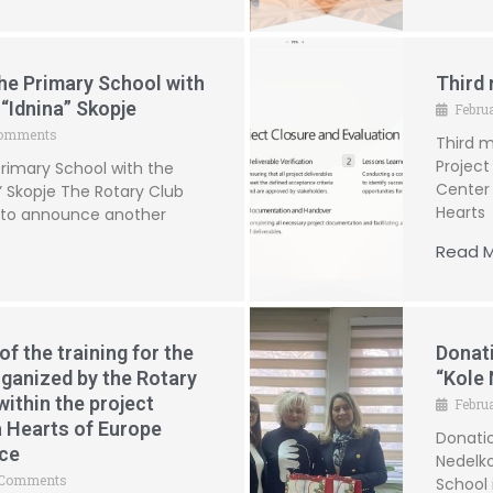
the Primary School with
Third 
“Idnina” Skopje
Febru
omments
Third m
Project
Primary School with the
Center 
” Skopje The Rotary Club
Hearts
ed to announce another
Read M
f the training for the
Donati
rganized by the Rotary
“Kole 
ithin the project
Febru
 Hearts of Europe
Donatio
ce
Nedelko
 Comments
School 