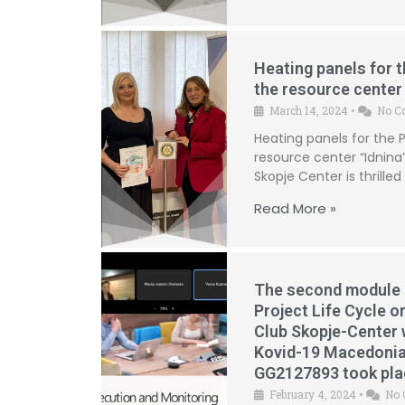
Heating panels for 
the resource center 
March 14, 2024
•
No C
Heating panels for the 
resource center “Idnina
Skopje Center is thrill
Read More »
The second module o
Project Life Cycle o
Club Skopje-Center w
Kovid-19 Macedonia
GG2127893 took pla
February 4, 2024
•
No