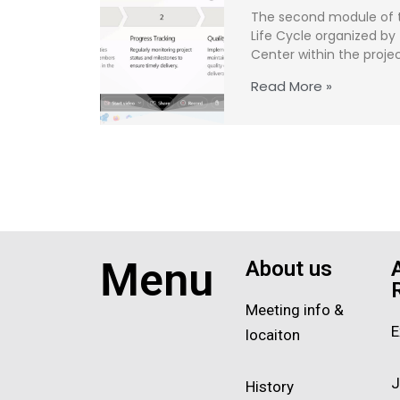
The second module of th
Life Cycle organized by
Center within the proj
Read More »
Menu
About us
Meeting info &
E
locaiton
J
History