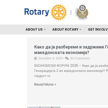
Skip
to
content
ABOUT US
ABOUT ROTARY
GET INVOLV
Како да ја разбереме и задржиме Г
македонската економија?
December 4, 2025
•
No Comments
ЕКОНОМСКИ ФОРУМ 2025 – Како да ја разбе
Генерацијата Z во македонската економија? Р
гордост го
Read More »