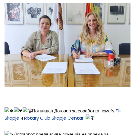
Потпишан Договор за соработка помеѓу
Flu
Skopje
и
Rotary Club Skopje Centar
.
Договорот предвидува донација на опрема за