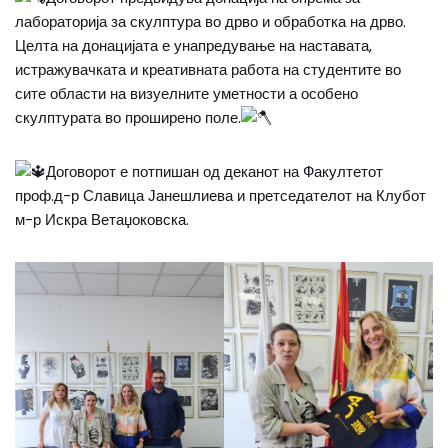
лабораторија за скулптура во дрво и обработка на дрво.
Целта на донацијата е унапредување на наставата,
истражувачката и креативната работа на студентите во
сите области на визуелните уметности а особено
скулптурата во проширено поле.
Договорот е потпишан од деканот на Факултетот
проф.д-р Славица Јанешлиева и претседателот на Клубот
м-р Искра Ветаџоковска.