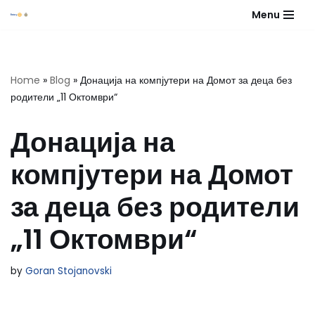
Menu
Skip
to
content
Home
»
Blog
»
Донација на компјутери на Домот за деца без
родители „11 Октомври“
Донација на
компјутери на Домот
за деца без родители
„11 Октомври“
by
Goran Stojanovski