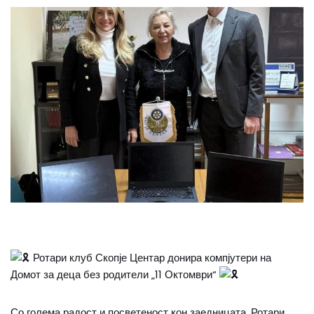
Ротари клуб Скопје Центар донира компјутери на
Домот за деца без родители „11 Октомври“
Со
голема радост и посветеност кон заедницата, Ротари