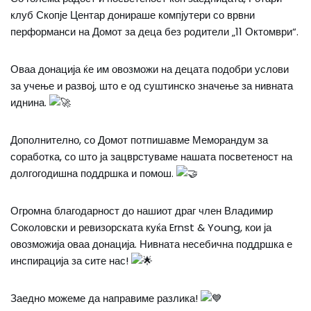
клуб Скопје Центар донираше компјутери со врвни
перформанси на Домот за деца без родители „11 Октомври“.
Оваа донација ќе им овозможи на децата подобри услови
за учење и развој, што е од суштинско значење за нивната
иднина.
Дополнително, со Домот потпишавме Меморандум за
соработка, со што ја зацврстуваме нашата посветеност на
долгогодишна поддршка и помош.
Огромна благодарност до нашиот драг член Владимир
Соколовски и ревизорската куќа Ernst & Young, кои ја
овозможија оваа донација. Нивната несебична поддршка е
инспирација за сите нас!
Заедно можеме да направиме разлика!