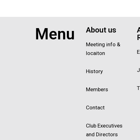
Menu
About us
Meeting info &
E
locaiton
J
History
T
Members
Contact
Club Executives
and Directors