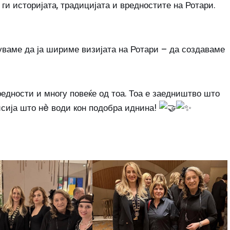
ги историјата, традицијата и вредностите на Ротари.
уваме да ја шириме визијата на Ротари – да создаваме
редности и многу повеќе од тоа. Тоа е заедништво што
сија што нè води кон подобра иднина!