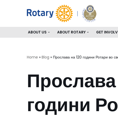
Skip
to
content
ABOUT US
ABOUT ROTARY
GET INVOLV
Home
»
Blog
»
Прослава на 120 години Ротари во св
Прослава 
години Ро