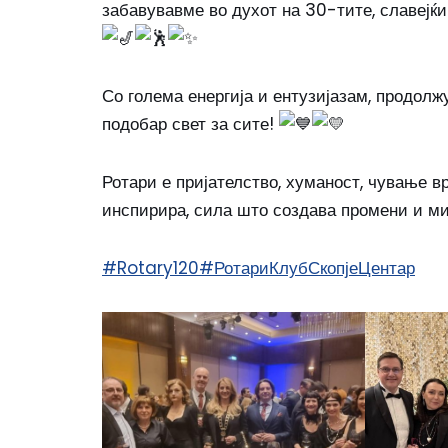
забавувавме во духот на 30-тите, славејќи 
Со голема енергија и ентузијазам, продолж
подобар свет за сите!
Ротари е пријателство, хуманост, чување в
инспирира, сила што создава промени и ми
#Rotary120
#РотариКлубСкопјеЦентар