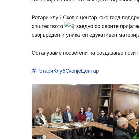
Ротари клуб Скопје центар како горд поддр
општеството
заедно со своите пријат
овој вреден и уникатен едукативен матери
Остануваме посветени на создавање позит
#РотариКлубСкопјеЦентар