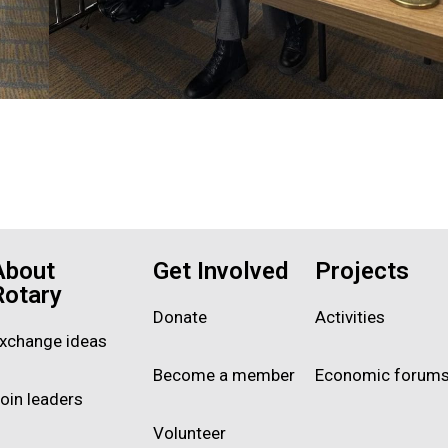
About
Get Involved
Projects
Rotary
Donate
Activities
xchange ideas
Become a member
Economic forum
oin leaders
Volunteer