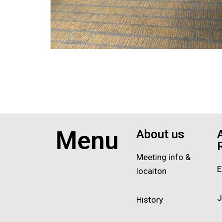
Menu
About us
Meeting info &
E
locaiton
J
History