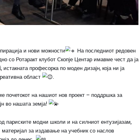
спирација и нови можности
На последниот редовен
дно со Ротаракт клубот Скопје Центар им
авме чест да ја
 истакната професорка по моден дизајн, која ни ја
креативна област
.
ме почетокот на нашиот нов проект – поддршка за
јн во нашата земја!
од париските модни школи и на силниот ентузијазам,
 материјал за издавање на учебник со наслов
рија до денес,,
.