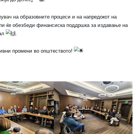
жувач на образовните процеси и на напредокот на
ели ќе обезбеди финансиска поддршка за издавање на
јал
.
ивни промени во општеството!