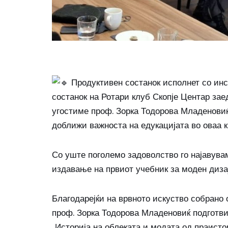
Продуктивен состанок исполнет со ин
состанок на Ротари клуб Скопје Центар зае
угостиме проф. Зорка Тодорова Младеновиќ,
доближи важноста на едукацијата во оваа 
Со уште поголемо задоволство го најавува
издавање на првиот учебник за моден диза
Благодарејќи на врвното искуство собрано 
проф. Зорка Тодорова Младеновиќ подготви
,,Историја на облеката и модата од праисто