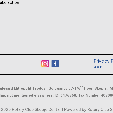
ake action
Privacy P
685
th
levard Mitropolit Teodosij Gologanov 57-1/6
floor, Skopje, M
ip, not mentioned elsewhere, ID 6476368, Tax Number 4080
 2026 Rotary Club Skopje Centar | Powered by Rotary Club S