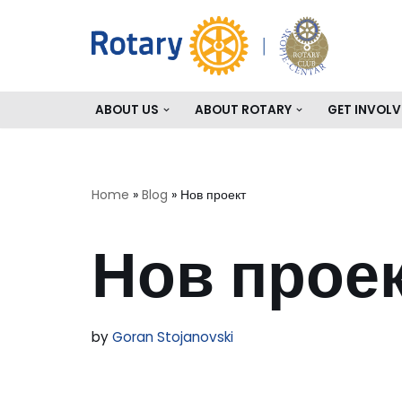
Skip
to
content
ABOUT US
ABOUT ROTARY
GET INVOLV
Home
»
Blog
»
Нов проект
Нов прое
by
Goran Stojanovski