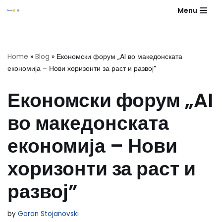
Menu
Skip
to
content
Home
»
Blog
»
Економски форум „AI во македонската
економија – Нови хоризонти за раст и развој”
Економски форум „AI
во македонската
економија – Нови
хоризонти за раст и
развој”
by
Goran Stojanovski