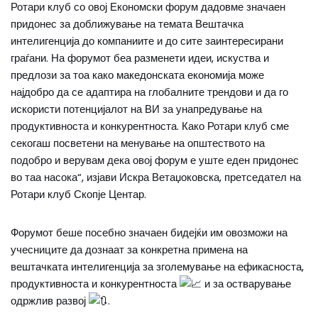
Ротари клуб со овој Економски форум дадовме значаен
придонес за доближување на темата Вештачка
интелигенција до компаниите и до сите заинтересирани
граѓани. На форумот беа разменети идеи, искуства и
предлози за тоа како македонската економија може
најдобро да се адаптира на глобалните трендови и да го
искористи потенцијалот на ВИ за унапредување на
продуктивноста и конкурентноста. Како Ротари клуб сме
секогаш посветени на менување на општеството на
подобро и верувам дека овој форум е уште еден придонес
во таа насока“, изјави Искра Ветаџоковска, претседател на
Ротари клуб Скопје Центар.
Форумот беше посебно значаен бидејќи им овозможи на
учесниците да дознаат за конкретна примена на
вештачката интелигенција за зголемување на ефикасноста,
продуктивноста и конкурентноста
и за остварување
одржлив развој
.