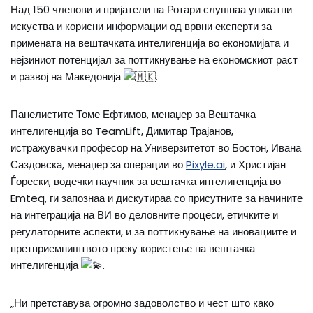
Над 150 членови и пријатели на Ротари слушнаа уникатни
искуства и
корисни информации од врвни експерти за
примената на вештачката интелигенција во економијата и
нејзиниот потенцијал за поттикнување на економскиот раст
и развој на Македонија
.
Панелистите Томе Ефтимов, менаџер за Вештачка
интелигенција во TeamLift, Димитар Трајанов,
истражувачки професор на Универзитетот во Бостон, Ивана
Саздовска, менаџер за операции во
Pixyle.ai
, и Христијан
Ѓорески, водечки научник за вештачка интелигенција во
Emteq, ги запознаа и дискутираа со присутните за начините
на интеграција на ВИ во деловните процеси, етичките и
регулаторните аспекти, и за поттикнување на иновациите и
претприемништвото преку користење на вештачка
интелигенција
.
„Ни претставува огромно задоволство и чест што како