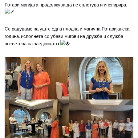
Ротари магијата продолжува да не сплотува и инспирира.
Се радуваме на уште една плодна и магична Ротаријанска
година, исполнета со убави мигови на дружба и служба
посветена на заедницатa
.