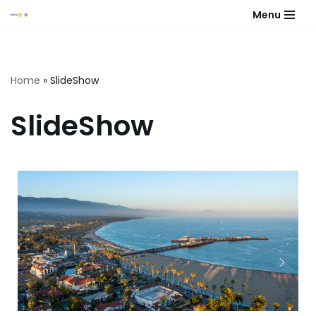
Menu
Skip
to
content
Home
»
SlideShow
SlideShow