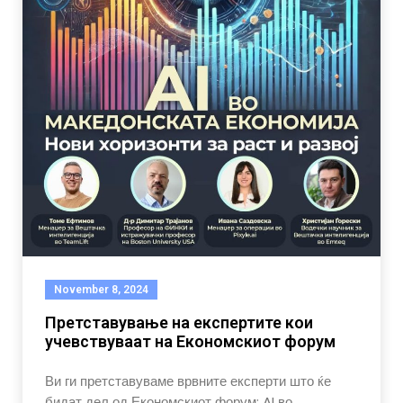
November 8, 2024
Претставување на експертите кои
учевствуваат на Економскиот форум
Ви ги претставуваме врвните експерти што ќе
бидат дел од Економскиот форум: AI во