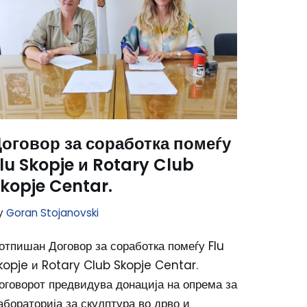
оговор за соработка помеѓу
lu Skopje и Rotary Club
kopje Centar.
y
Goran Stojanovski
отпишан Договор за соработка помеѓу Flu
kopje и Rotary Club Skopje Centar.
оговорот предвидува донација на опрема за
абораторија за скулптура во дрво и