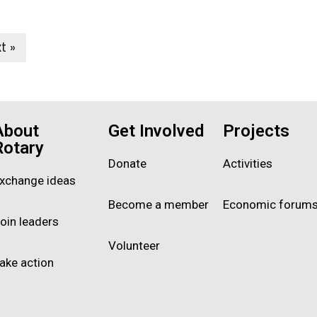
t »
About
Get Involved
Projects
Rotary
Donate
Activities
xchange ideas
Become a member
Economic forum
oin leaders
Volunteer
ake action