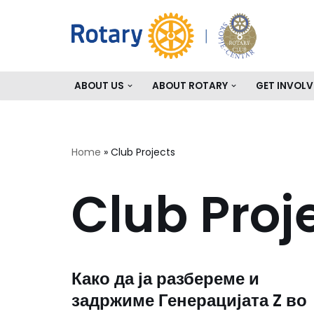
Skip
to
content
ABOUT US
ABOUT ROTARY
GET INVOLV
Home
»
Club Projects
Club Proj
Како да ја разбереме и
задржиме Генерацијата Z во