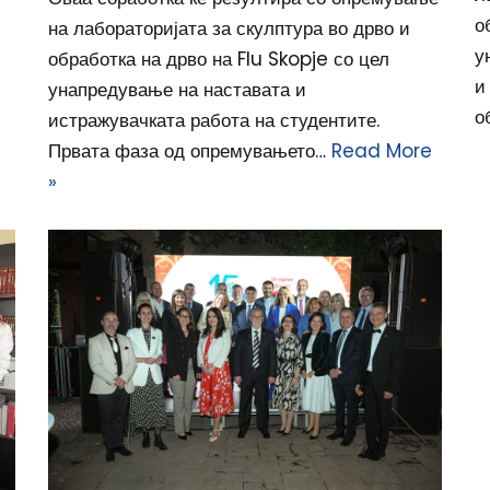
о
на лабораторијата за скулптура во дрво и
у
обработка на дрво на Flu Skopje со цел
и
унапредување на наставата и
о
истражувачката работа на студентите.
Првата фаза од опремувањето…
Read More
»