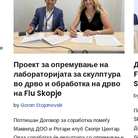
је
Проект за опремување на
Д
лабораторијата за скулптура
F
во дрво и обработка на дрво
S
на Flu Skopje
b
by
Goran Stojanovski
П
S
Потпишан Договор за соработка помеѓу
Д
Маквелд ДОО и Ротари клуб Скопје Центар.
л
Оваа соработка ќе резултира со опремување