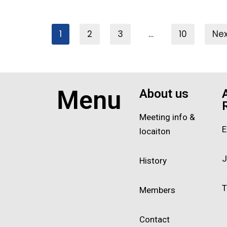
1
2
3
…
10
Nex
Menu
About us
Meeting info &
E
locaiton
J
History
T
Members
Contact