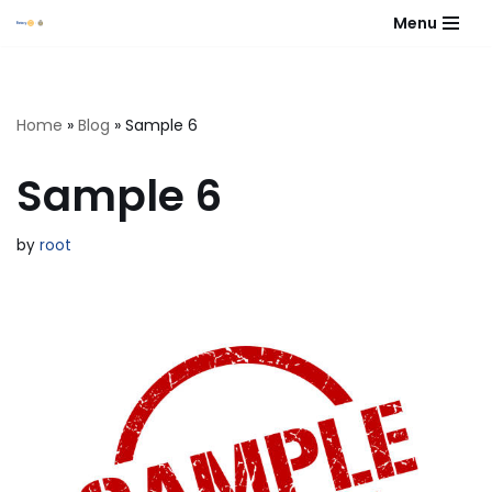
Menu
Skip
to
content
Home
»
Blog
»
Sample 6
Sample 6
by
root