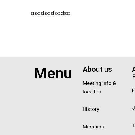
asddsadsadsa
Menu
About us
Meeting info &
E
locaiton
J
History
T
Members