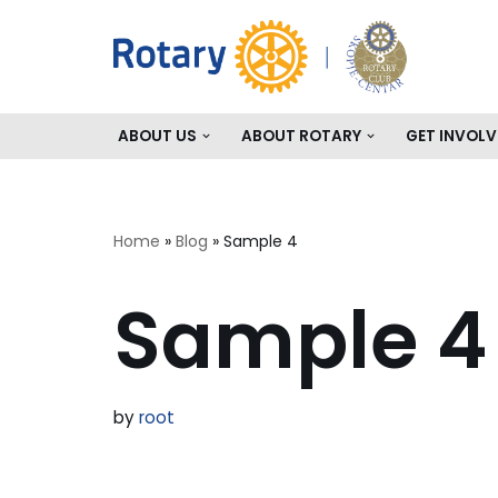
Skip
to
content
ABOUT US
ABOUT ROTARY
GET INVOLV
Home
»
Blog
»
Sample 4
Sample 4
by
root