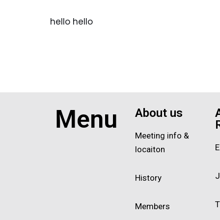
hello hello
Menu
About us
Meeting info &
E
locaiton
J
History
T
Members