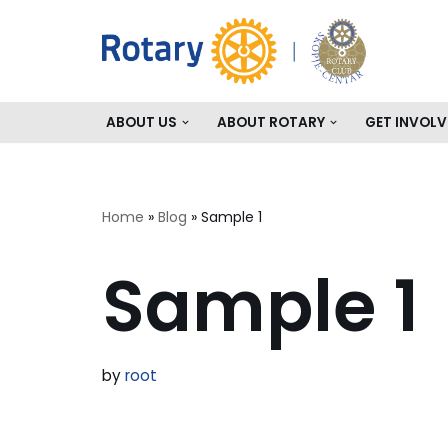
Skip
to
content
ABOUT US
ABOUT ROTARY
GET INVOLV
Home
»
Blog
»
Sample 1
Sample 1
by
root