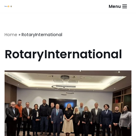
Menu
Skip
to
content
Home
»
RotaryInternational
RotaryInternational